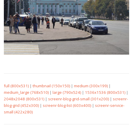
full (800x531)
|
thumbnail (150x150)
|
medium (300x199)
|
medium_large (768x510)
|
large (790x524)
|
1536x1536 (800x531)
|
2048x2048 (800x531)
|
screenr-blog-grid-small (301x200)
|
screenr-
blog-grid (452x300)
|
screenr-blog-list (603x400)
|
screenr-service-
small (422x280)