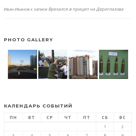
Врезался в прицеп на Дериглазова
Иван Иванов
к записи
PHOTO GALLERY
КАЛЕНДАРЬ СОБЫТИЙ
ПН
ВТ
СР
ЧТ
ПТ
СБ
ВС
1
2
3
4
5
6
7
8
9