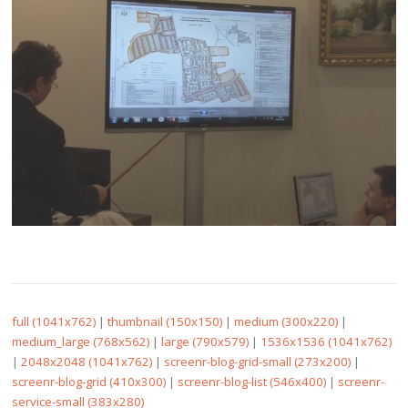
full (1041x762)
|
thumbnail (150x150)
|
medium (300x220)
|
medium_large (768x562)
|
large (790x579)
|
1536x1536 (1041x762)
|
2048x2048 (1041x762)
|
screenr-blog-grid-small (273x200)
|
screenr-blog-grid (410x300)
|
screenr-blog-list (546x400)
|
screenr-
service-small (383x280)