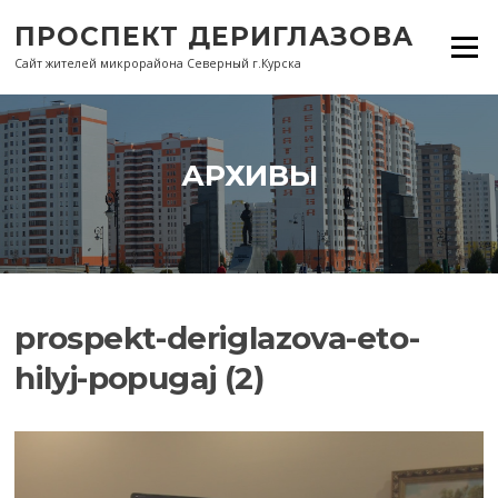
Перейти
ПРОСПЕКТ ДЕРИГЛАЗОВА
к
Меню
содержанию
Сайт жителей микрорайона Северный г.Курска
АРХИВЫ
prospekt-deriglazova-eto-
hilyj-popugaj (2)