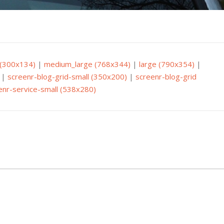
(300x134)
|
medium_large (768x344)
|
large (790x354)
|
|
screenr-blog-grid-small (350x200)
|
screenr-blog-grid
enr-service-small (538x280)