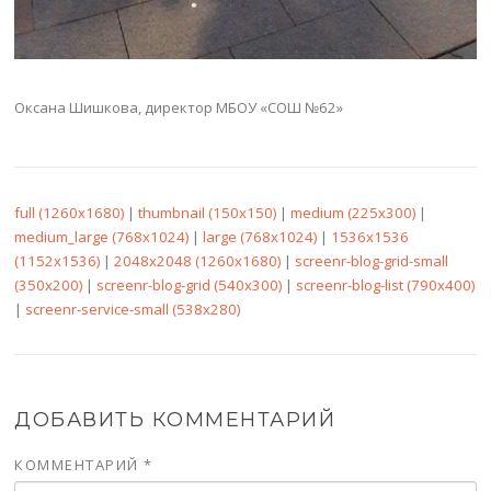
Оксана Шишкова, директор МБОУ «СОШ №62»
full (1260x1680)
|
thumbnail (150x150)
|
medium (225x300)
|
medium_large (768x1024)
|
large (768x1024)
|
1536x1536
(1152x1536)
|
2048x2048 (1260x1680)
|
screenr-blog-grid-small
(350x200)
|
screenr-blog-grid (540x300)
|
screenr-blog-list (790x400)
|
screenr-service-small (538x280)
ДОБАВИТЬ КОММЕНТАРИЙ
КОММЕНТАРИЙ
*