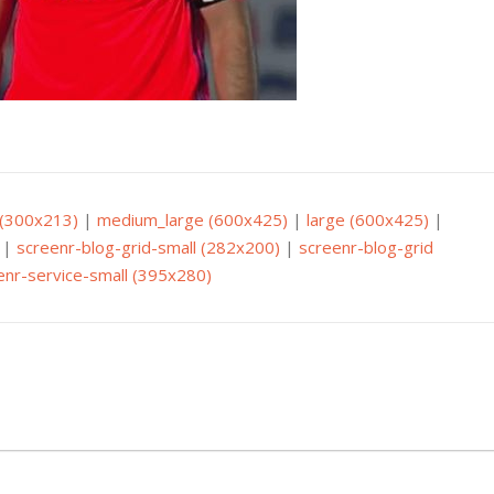
(300x213)
|
medium_large (600x425)
|
large (600x425)
|
|
screenr-blog-grid-small (282x200)
|
screenr-blog-grid
enr-service-small (395x280)