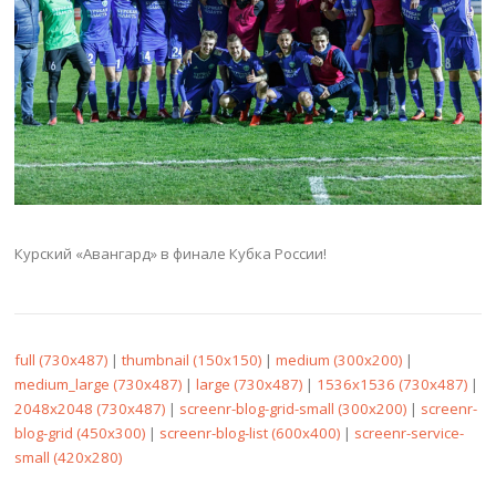
Курский «Авангард» в финале Кубка России!
full (730x487)
|
thumbnail (150x150)
|
medium (300x200)
|
medium_large (730x487)
|
large (730x487)
|
1536x1536 (730x487)
|
2048x2048 (730x487)
|
screenr-blog-grid-small (300x200)
|
screenr-
blog-grid (450x300)
|
screenr-blog-list (600x400)
|
screenr-service-
small (420x280)