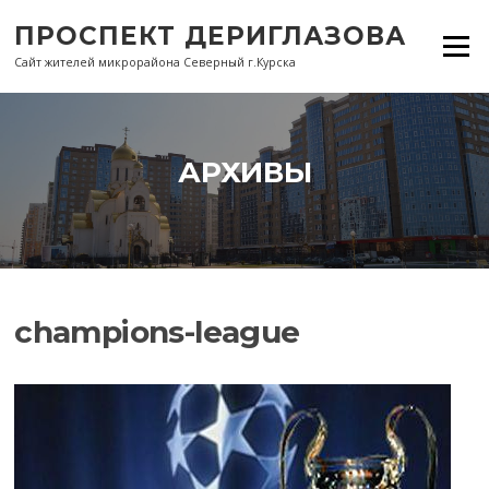
Перейти
ПРОСПЕКТ ДЕРИГЛАЗОВА
к
Меню
содержанию
Сайт жителей микрорайона Северный г.Курска
АРХИВЫ
champions-league