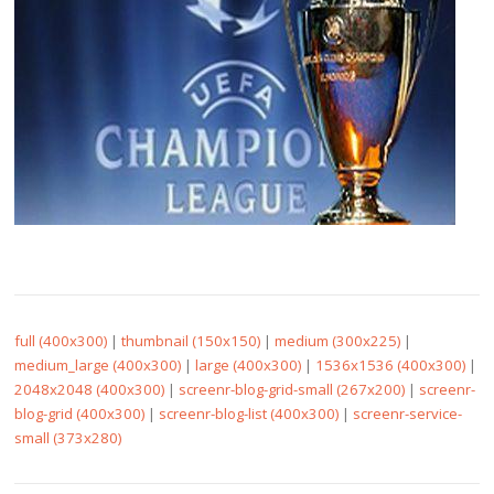
full (400x300)
|
thumbnail (150x150)
|
medium (300x225)
|
medium_large (400x300)
|
large (400x300)
|
1536x1536 (400x300)
|
2048x2048 (400x300)
|
screenr-blog-grid-small (267x200)
|
screenr-
blog-grid (400x300)
|
screenr-blog-list (400x300)
|
screenr-service-
small (373x280)