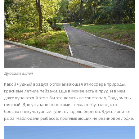
Дубовай аллея
Какой чудный воздух! Успокаивающая атмосфера природы,
красивые летние пейзажи. Еще в Мокве есть в пруд. И в нем
даже купаются. Хотя я бы это делать не советовал, Пруд очень
грязный. Дно усыпано осколками стекла от бутылок, что
бросают некультурные туристы вдоль берегов. Здесь ловится
рыба. Наблюдали рыбаков, проплывающих не резиновое лодке.