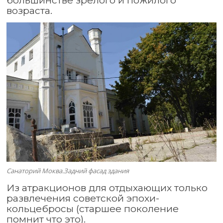
большинстве зрелого и пожилого
возраста.
Санаторий Моква.Задний фасад здания
Из атракционов для отдыхающих только
развлечения советской эпохи-
кольцебросы (старшее поколение
помнит что это).