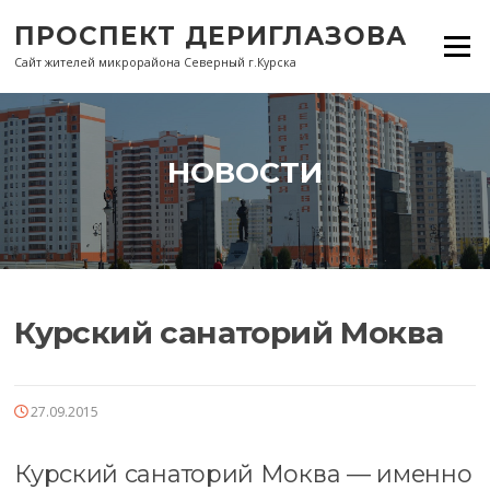
Перейти
ПРОСПЕКТ ДЕРИГЛАЗОВА
к
Меню
содержанию
Сайт жителей микрорайона Северный г.Курска
НОВОСТИ
Курский санаторий Моква
27.09.2015
Курский санаторий Моква — именно