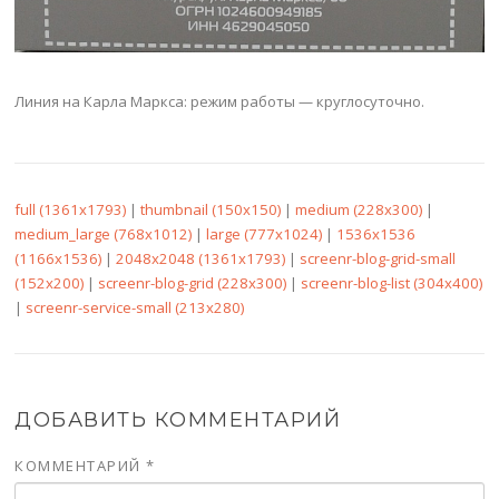
Линия на Карла Маркса: режим работы — круглосуточно.
full (1361x1793)
|
thumbnail (150x150)
|
medium (228x300)
|
medium_large (768x1012)
|
large (777x1024)
|
1536x1536
(1166x1536)
|
2048x2048 (1361x1793)
|
screenr-blog-grid-small
(152x200)
|
screenr-blog-grid (228x300)
|
screenr-blog-list (304x400)
|
screenr-service-small (213x280)
ДОБАВИТЬ КОММЕНТАРИЙ
КОММЕНТАРИЙ
*