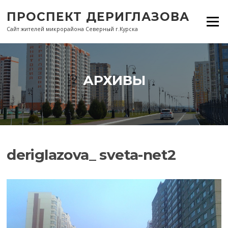
Перейти
ПРОСПЕКТ ДЕРИГЛАЗОВА
к
Меню
содержанию
Сайт жителей микрорайона Северный г.Курска
АРХИВЫ
deriglazova_ sveta-net2