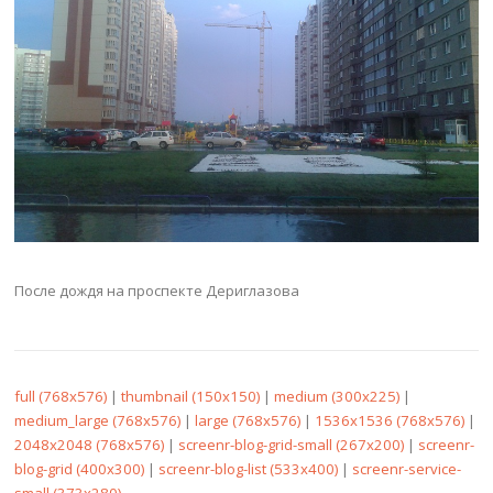
После дождя на проспекте Дериглазова
full (768x576)
|
thumbnail (150x150)
|
medium (300x225)
|
medium_large (768x576)
|
large (768x576)
|
1536x1536 (768x576)
|
2048x2048 (768x576)
|
screenr-blog-grid-small (267x200)
|
screenr-
blog-grid (400x300)
|
screenr-blog-list (533x400)
|
screenr-service-