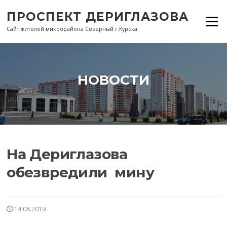
Перейти
ПРОСПЕКТ ДЕРИГЛАЗОВА
к
Меню
содержанию
Сайт жителей микрорайона Северный г.Курска
НОВОСТИ
На Дериглазова
обезвредили мину
14.08.2019