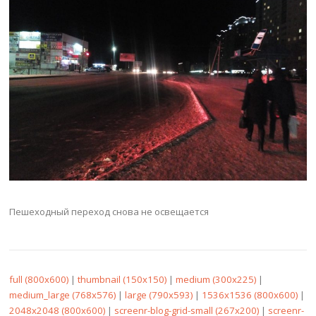
Пешеходный переход снова не освещается
full (800x600)
|
thumbnail (150x150)
|
medium (300x225)
|
medium_large (768x576)
|
large (790x593)
|
1536x1536 (800x600)
|
2048x2048 (800x600)
|
screenr-blog-grid-small (267x200)
|
screenr-