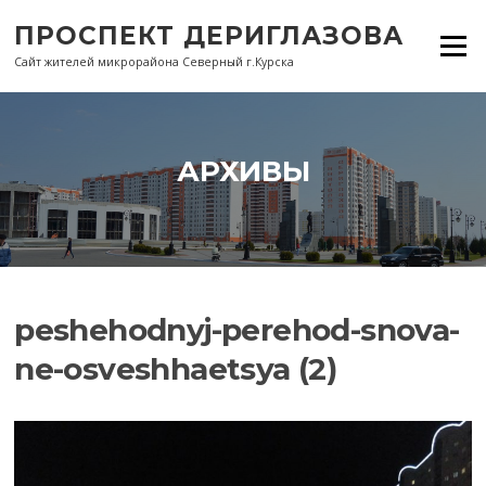
Перейти
ПРОСПЕКТ ДЕРИГЛАЗОВА
к
Меню
содержанию
Сайт жителей микрорайона Северный г.Курска
АРХИВЫ
peshehodnyj-perehod-snova-
ne-osveshhaetsya (2)