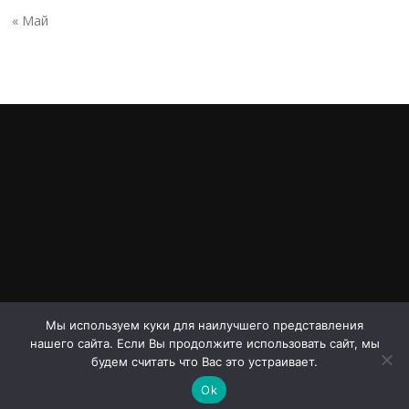
« Май
Мы используем куки для наилучшего представления
нашего сайта. Если Вы продолжите использовать сайт, мы
Авторское право © 2026 Проспект Дериглазова. Все права
будем считать что Вас это устраивает.
защищены.
Ok
Screenr parallax theme
от FameThemes