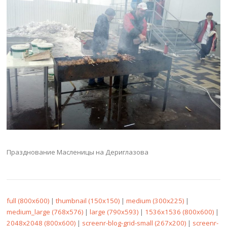
Празднование Масленицы на Дериглазова
full (800x600)
|
thumbnail (150x150)
|
medium (300x225)
|
medium_large (768x576)
|
large (790x593)
|
1536x1536 (800x600)
|
2048x2048 (800x600)
|
screenr-blog-grid-small (267x200)
|
screenr-