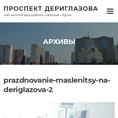
Перейти
ПРОСПЕКТ ДЕРИГЛАЗОВА
к
Меню
содержанию
Сайт жителей микрорайона Северный г.Курска
АРХИВЫ
prazdnovanie-maslenitsy-na-
deriglazova-2