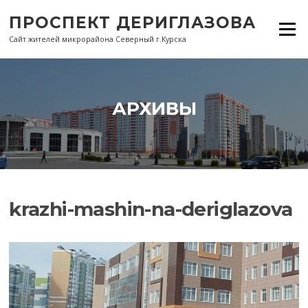
Перейти
ПРОСПЕКТ ДЕРИГЛАЗОВА
к
Меню
содержанию
Сайт жителей микрорайона Северный г.Курска
АРХИВЫ
krazhi-mashin-na-deriglazova