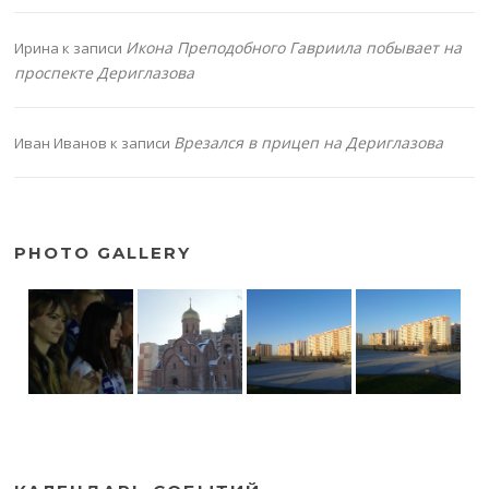
Икона Преподобного Гавриила побывает на
Ирина
к записи
проспекте Дериглазова
Врезался в прицеп на Дериглазова
Иван Иванов
к записи
PHOTO GALLERY