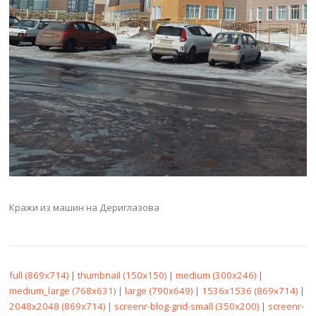
Кражи из машин на Дериглазова
full (869x714)
|
thumbnail (150x150)
|
medium (300x246)
|
medium_large (768x631)
|
large (790x649)
|
1536x1536 (869x714)
|
2048x2048 (869x714)
|
screenr-blog-grid-small (350x200)
|
screenr-