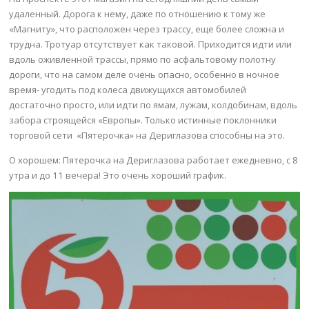
удаленный. Дорога к нему, даже по отношению к тому же
«Магниту», что расположен через трассу, еще более сложна и
трудна. Тротуар отсутствует как таковой. Приходится идти или
вдоль оживленной трассы, прямо по асфальтовому полотну
дороги, что на самом деле очень опасно, особенно в ночное
время- угодить под колеса движущихся автомобилей
достаточно просто, или идти по ямам, лужам, колдобинам, вдоль
забора строящейся «Европы». Только истинные поклонники
торговой сети «Пятерочка» на Дериглазова способны на это.
О хорошем: Пятерочка на Дериглазова работает ежедневно, с 8
утра и до 11 вечера! Это очень хороший график.