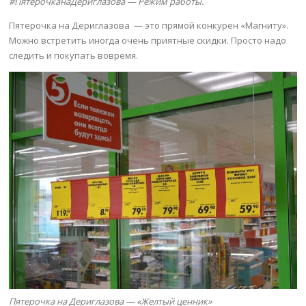
#ПятерочканаДериглазова — Режим работы.
Пятерочка на Дериглазова — это прямой конкурен «Магниту».
Можно встретить иногда очень приятные скидки. Просто надо
следить и покупать вовремя.
Пятерочка на Дериглазова — «Желтый ценник»