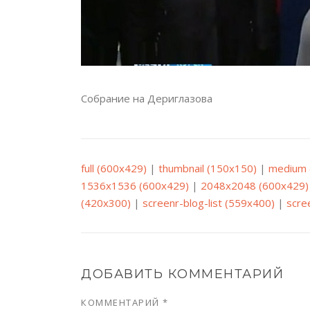
Собрание на Дериглазова
full (600x429)
|
thumbnail (150x150)
|
medium 
1536x1536 (600x429)
|
2048x2048 (600x429)
(420x300)
|
screenr-blog-list (559x400)
|
scre
ДОБАВИТЬ КОММЕНТАРИЙ
КОММЕНТАРИЙ
*