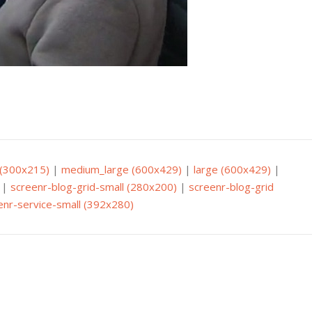
(300x215)
|
medium_large (600x429)
|
large (600x429)
|
|
screenr-blog-grid-small (280x200)
|
screenr-blog-grid
enr-service-small (392x280)