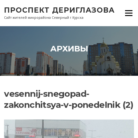
Перейти
ПРОСПЕКТ ДЕРИГЛАЗОВА
к
Меню
содержанию
Сайт жителей микрорайона Северный г.Курска
АРХИВЫ
vesennij-snegopad-
zakonchitsya-v-ponedelnik (2)