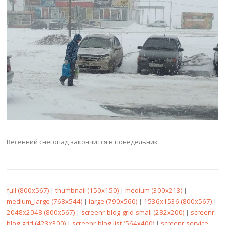
Весенний снегопад закончится в понедельник
full (800x567)
|
thumbnail (150x150)
|
medium (300x213)
|
medium_large (768x544)
|
large (790x560)
|
1536x1536 (800x567)
|
2048x2048 (800x567)
|
screenr-blog-grid-small (282x200)
|
screenr-
blog-grid (423x300)
|
screenr-blog-list (564x400)
|
screenr-service-