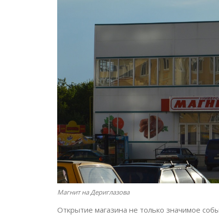
Магнит на Дериглазова
Открытие магазина не только значимое собы