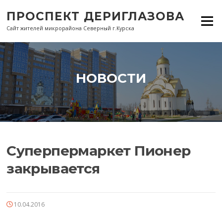
Перейти
ПРОСПЕКТ ДЕРИГЛАЗОВА
к
Меню
содержанию
Сайт жителей микрорайона Северный г.Курска
НОВОСТИ
Суперпермаркет Пионер
закрывается
10.04.2016