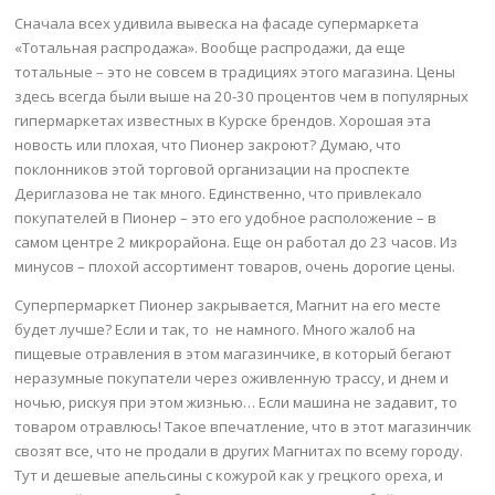
Сначала всех удивила вывеска на фасаде супермаркета
«Тотальная распродажа». Вообще распродажи, да еще
тотальные – это не совсем в традициях этого магазина. Цены
здесь всегда были выше на 20-30 процентов чем в популярных
гипермаркетах известных в Курске брендов. Хорошая эта
новость или плохая, что Пионер закроют? Думаю, что
поклонников этой торговой организации на проспекте
Дериглазова не так много. Единственно, что привлекало
покупателей в Пионер – это его удобное расположение – в
самом центре 2 микрорайона. Еще он работал до 23 часов. Из
минусов – плохой ассортимент товаров, очень дорогие цены.
Суперпермаркет Пионер закрывается, Магнит на его месте
будет лучше? Если и так, то не намного. Много жалоб на
пищевые отравления в этом магазинчике, в который бегают
неразумные покупатели через оживленную трассу, и днем и
ночью, рискуя при этом жизнью… Если машина не задавит, то
товаром отравлюсь! Такое впечатление, что в этот магазинчик
свозят все, что не продали в других Магнитах по всему городу.
Тут и дешевые апельсины с кожурой как у грецкого ореха, и