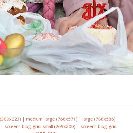
(300x223)
|
medium_large (768x571)
|
large (788x586)
|
|
screenr-blog-grid-small (269x200)
|
screenr-blog-grid