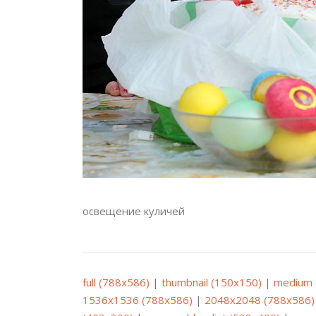
освещение куличей
full (788x586)
|
thumbnail (150x150)
|
medium 
1536x1536 (788x586)
|
2048x2048 (788x586)