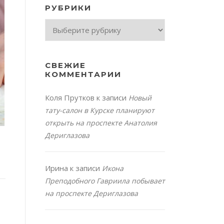
РУБРИКИ
Рубрики
СВЕЖИЕ
КОММЕНТАРИИ
Коля Прутков
к записи
Новый
тату-салон в Курске планируют
открыть на проспекте Анатолия
Дериглазова
Ирина
к записи
Икона
Преподобного Гавриила побывает
на проспекте Дериглазова