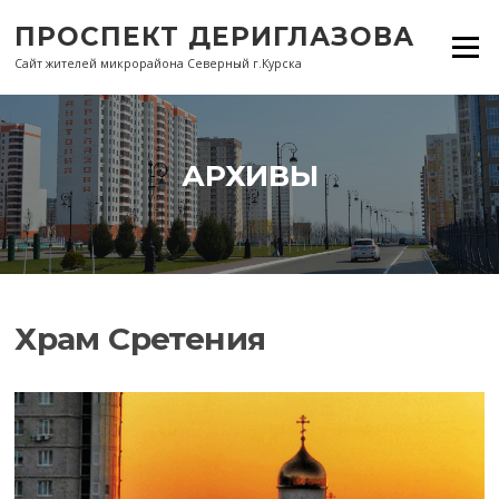
Перейти
ПРОСПЕКТ ДЕРИГЛАЗОВА
к
Меню
содержанию
Сайт жителей микрорайона Северный г.Курска
АРХИВЫ
Храм Сретения