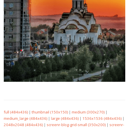
full (484x436)
|
thumbnail (150x150)
|
medium (300x270)
|
medium_large (484x436)
|
large (484x436)
|
1536x1536 (484x436)
|
2048x2048 (484x436)
|
screenr-blog-grid-small (350x200)
|
screenr-