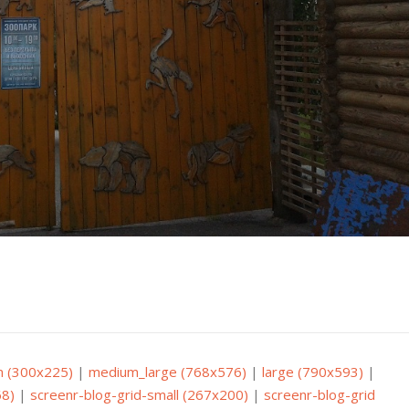
 (300x225)
|
medium_large (768x576)
|
large (790x593)
|
8)
|
screenr-blog-grid-small (267x200)
|
screenr-blog-grid