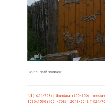
Оскольский зоопарк
full (1024x768)
|
thumbnail (150x150)
|
medium
1536x1536 (1024x768)
|
2048x2048 (1024x76