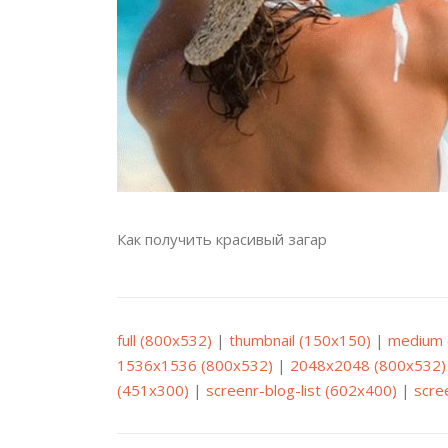
Как получить красивый загар
full (800x532)
|
thumbnail (150x150)
|
medium 
1536x1536 (800x532)
|
2048x2048 (800x532)
(451x300)
|
screenr-blog-list (602x400)
|
scre