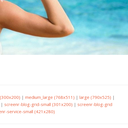
(300x200)
|
medium_large (768x511)
|
large (790x525)
|
|
screenr-blog-grid-small (301x200)
|
screenr-blog-grid
enr-service-small (421x280)