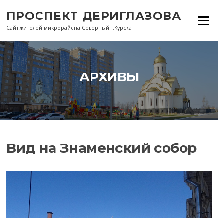
Перейти
ПРОСПЕКТ ДЕРИГЛАЗОВА
к
Меню
содержанию
Сайт жителей микрорайона Северный г.Курска
АРХИВЫ
Вид на Знаменский собор