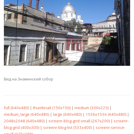
Вид на Знаменский собор
full (640x480)
|
thumbnail (150x150)
|
medium (300x225)
|
medium_large (640x480)
|
large (640x480)
|
1536x1536 (640x480)
|
2048x2048 (640x480)
|
screenr-blog-grid-small (267x200)
|
screenr-
blog-grid (400x300)
|
screenr-blog-list (533x400)
|
screenr-service-