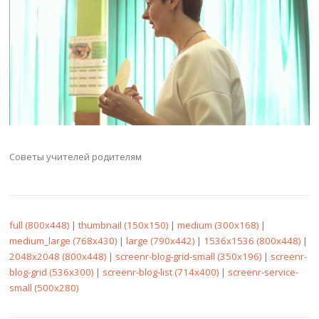
Советы учителей родителям
full (800x448)
|
thumbnail (150x150)
|
medium (300x168)
|
medium_large (768x430)
|
large (790x442)
|
1536x1536 (800x448)
|
2048x2048 (800x448)
|
screenr-blog-grid-small (350x196)
|
screenr-
blog-grid (536x300)
|
screenr-blog-list (714x400)
|
screenr-service-
small (500x280)