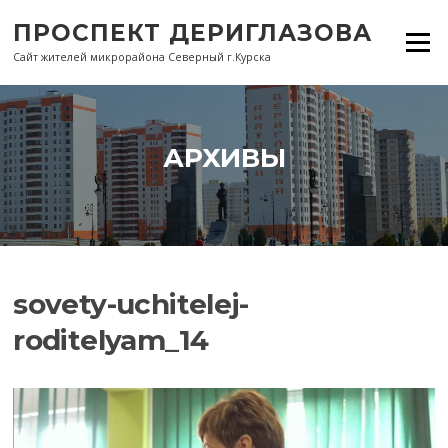
Перейти
ПРОСПЕКТ ДЕРИГЛАЗОВА
к
Меню
содержанию
Сайт жителей микрорайона Северный г.Курска
АРХИВЫ
sovety-uchitelej-
roditelyam_14