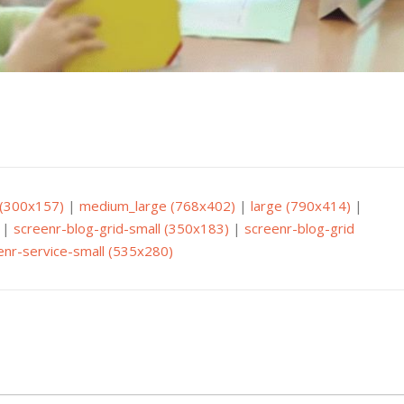
(300x157)
|
medium_large (768x402)
|
large (790x414)
|
|
screenr-blog-grid-small (350x183)
|
screenr-blog-grid
enr-service-small (535x280)