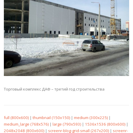
Торговый комплекс ДАФ – третий год строительства
full (800x600)
|
thumbnail (150x150)
|
medium (300x225)
|
medium_large (768x576)
|
large (790x593)
|
1536x1536 (800x600)
|
2048x2048 (800x600)
|
screenr-blog-grid-small (267x200)
|
screenr-