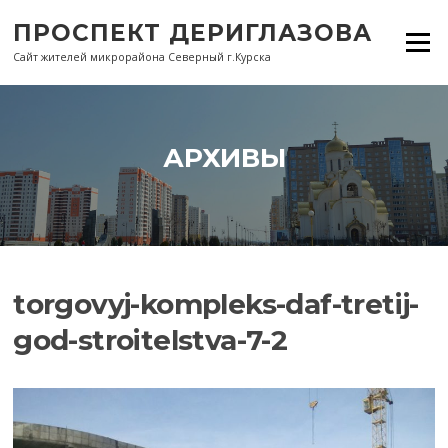
Перейти
ПРОСПЕКТ ДЕРИГЛАЗОВА
к
Меню
содержанию
Сайт жителей микрорайона Северный г.Курска
АРХИВЫ
torgovyj-kompleks-daf-tretij-
god-stroitelstva-7-2