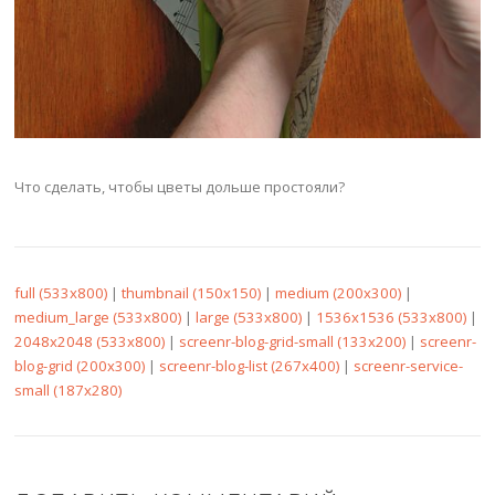
Что сделать, чтобы цветы дольше простояли?
full (533x800)
|
thumbnail (150x150)
|
medium (200x300)
|
medium_large (533x800)
|
large (533x800)
|
1536x1536 (533x800)
|
2048x2048 (533x800)
|
screenr-blog-grid-small (133x200)
|
screenr-
blog-grid (200x300)
|
screenr-blog-list (267x400)
|
screenr-service-
small (187x280)