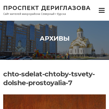
Перейти
ПРОСПЕКТ ДЕРИГЛАЗОВА
к
Меню
содержанию
Сайт жителей микрорайона Северный г.Курска
АРХИВЫ
chto-sdelat-chtoby-tsvety-
dolshe-prostoyalia-7