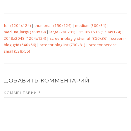
full (1204x124)
|
thumbnail (150x124)
|
medium (300x31)
|
medium_large (768x79)
|
large (790x81)
|
1536x1536 (1204x124)
|
2048x2048 (1204x124)
|
screenr-blog-grid-small (350x36)
|
screenr-
blog-grid (540x56)
|
screenr-blog-list (790x81)
|
screenr-service-
small (538x55)
ДОБАВИТЬ КОММЕНТАРИЙ
КОММЕНТАРИЙ
*