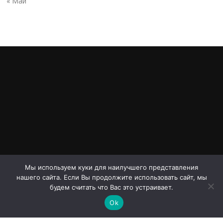
« Май
Мы используем куки для наилучшего представления
нашего сайта. Если Вы продолжите использовать сайт, мы
Авторское право © 2026 Проспект Дериглазова. Все права
будем считать что Вас это устраивает.
защищены.
Ok
Screenr parallax theme
от FameThemes