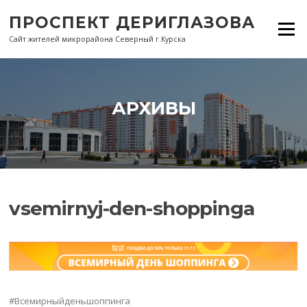
Перейти
ПРОСПЕКТ ДЕРИГЛАЗОВА
к
Меню
содержанию
Сайт жителей микрорайона Северный г.Курска
АРХИВЫ
vsemirnyj-den-shoppinga
#Всемирныйденьшоппинга