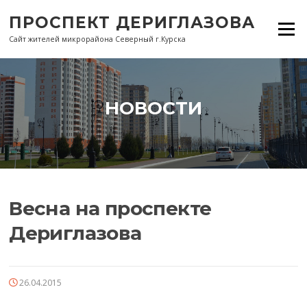
Перейти
ПРОСПЕКТ ДЕРИГЛАЗОВА
к
Меню
содержанию
Сайт жителей микрорайона Северный г.Курска
НОВОСТИ
Весна на проспекте
Дериглазова
26.04.2015