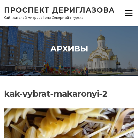
Перейти
ПРОСПЕКТ ДЕРИГЛАЗОВА
к
Меню
содержанию
Сайт жителей микрорайона Северный г.Курска
АРХИВЫ
kak-vybrat-makaronyi-2