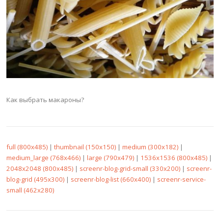
Как выбрать макароны?
full (800x485)
|
thumbnail (150x150)
|
medium (300x182)
|
medium_large (768x466)
|
large (790x479)
|
1536x1536 (800x485)
|
2048x2048 (800x485)
|
screenr-blog-grid-small (330x200)
|
screenr-
blog-grid (495x300)
|
screenr-blog-list (660x400)
|
screenr-service-
small (462x280)