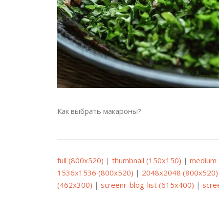
Как выбрать макароны?
full (800x520)
|
thumbnail (150x150)
|
medium 
1536x1536 (800x520)
|
2048x2048 (800x520)
(462x300)
|
screenr-blog-list (615x400)
|
scre