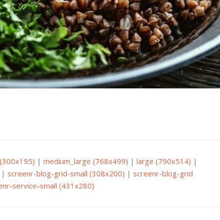
(300x195)
|
medium_large (768x499)
|
large (790x514)
|
|
screenr-blog-grid-small (308x200)
|
screenr-blog-grid
enr-service-small (431x280)