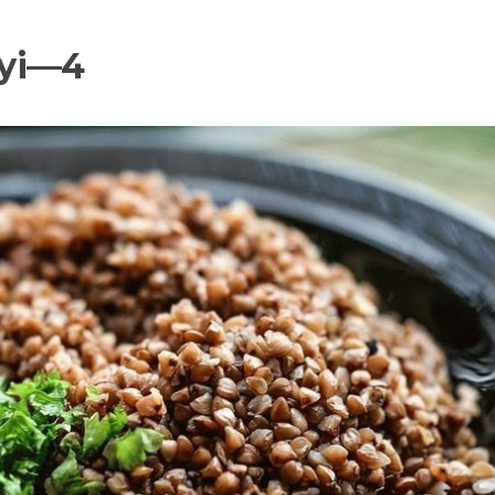
nyi—4