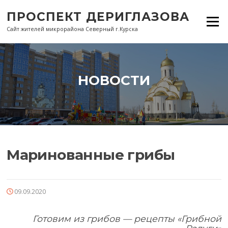
Перейти
ПРОСПЕКТ ДЕРИГЛАЗОВА
к
Меню
содержанию
Сайт жителей микрорайона Северный г.Курска
НОВОСТИ
Маринованные грибы
09.09.2020
Готовим из грибов — рецепты «Грибной