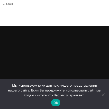
« Май
Мы используем куки для наилучшего представления
нашего сайта. Если Вы продолжите использовать сайт, мы
Авторское право © 2026 Проспект Дериглазова. Все права
будем считать что Вас это устраивает.
защищены.
Ok
Screenr parallax theme
от FameThemes