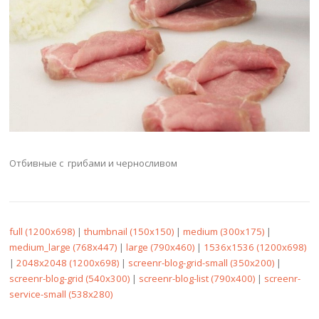
Отбивные с грибами и черносливом
full (1200x698)
|
thumbnail (150x150)
|
medium (300x175)
|
medium_large (768x447)
|
large (790x460)
|
1536x1536 (1200x698)
|
2048x2048 (1200x698)
|
screenr-blog-grid-small (350x200)
|
screenr-blog-grid (540x300)
|
screenr-blog-list (790x400)
|
screenr-
service-small (538x280)