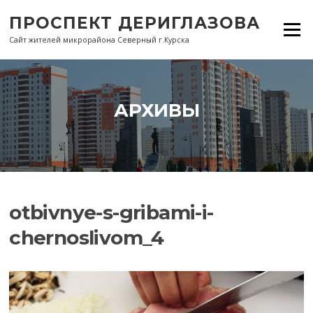
Перейти
ПРОСПЕКТ ДЕРИГЛАЗОВА
к
Меню
содержанию
Сайт жителей микрорайона Северный г.Курска
АРХИВЫ
otbivnye-s-gribami-i-
chernoslivom_4