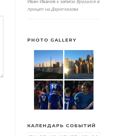
Иван Иванов
к записи
Врезался в
прицеп на Дериглазова
PHOTO GALLERY
КАЛЕНДАРЬ СОБЫТИЙ