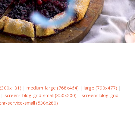
(300x181)
|
medium_large (768x464)
|
large (790x477)
|
|
screenr-blog-grid-small (350x200)
|
screenr-blog-grid
enr-service-small (538x280)