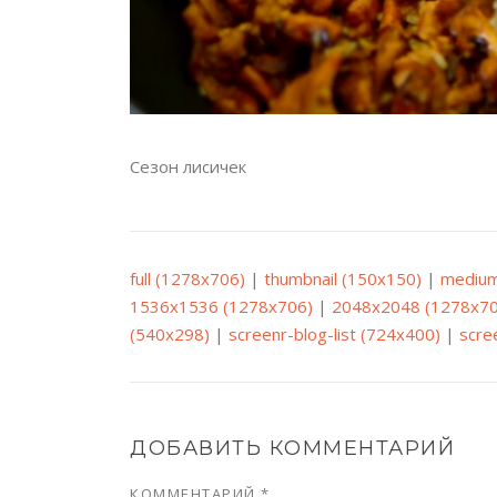
Сезон лисичек
full (1278x706)
|
thumbnail (150x150)
|
medium
1536x1536 (1278x706)
|
2048x2048 (1278x70
(540x298)
|
screenr-blog-list (724x400)
|
scre
ДОБАВИТЬ КОММЕНТАРИЙ
КОММЕНТАРИЙ
*