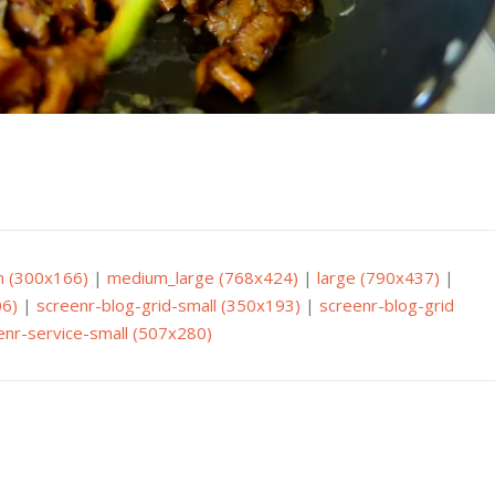
 (300x166)
|
medium_large (768x424)
|
large (790x437)
|
6)
|
screenr-blog-grid-small (350x193)
|
screenr-blog-grid
enr-service-small (507x280)