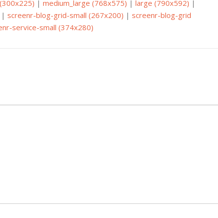
(300x225)
|
medium_large (768x575)
|
large (790x592)
|
|
screenr-blog-grid-small (267x200)
|
screenr-blog-grid
enr-service-small (374x280)