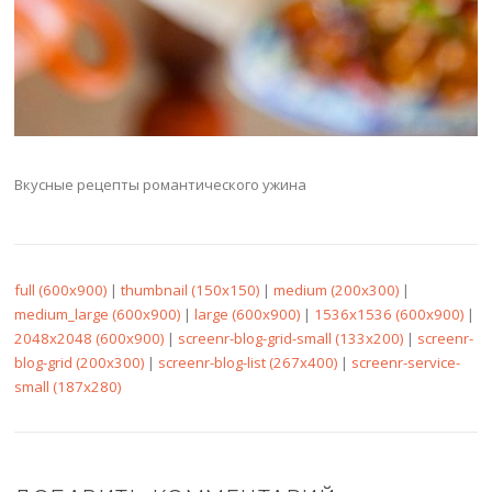
Вкусные рецепты романтического ужина
full (600x900)
|
thumbnail (150x150)
|
medium (200x300)
|
medium_large (600x900)
|
large (600x900)
|
1536x1536 (600x900)
|
2048x2048 (600x900)
|
screenr-blog-grid-small (133x200)
|
screenr-
blog-grid (200x300)
|
screenr-blog-list (267x400)
|
screenr-service-
small (187x280)