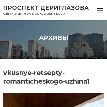
Перейти
ПРОСПЕКТ ДЕРИГЛАЗОВА
к
Меню
содержанию
Сайт жителей микрорайона Северный г.Курска
АРХИВЫ
vkusnye-retsepty-
romanticheskogo-uzhina1