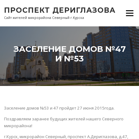
Перейти
ПРОСПЕКТ ДЕРИГЛАЗОВА
к
Меню
содержанию
Сайт жителей микрорайона Северный г.Курска
ЗАСЕЛЕНИЕ ДОМОВ №47
И №53
Заселение домов №53 и 47 пройдет 27 июня 2015года.
Поздравляем заранее будущих жителей нашего Северного
микрорайона!
г.Курск, микрорайон Северный, проспект А.Дериглазова, д.47,