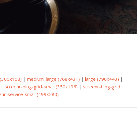
(300x168)
|
medium_large (768x431)
|
large (790x443)
|
|
screenr-blog-grid-small (350x196)
|
screenr-blog-grid
enr-service-small (499x280)