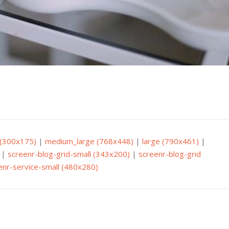
(300x175)
|
medium_large (768x448)
|
large (790x461)
|
|
screenr-blog-grid-small (343x200)
|
screenr-blog-grid
enr-service-small (480x280)