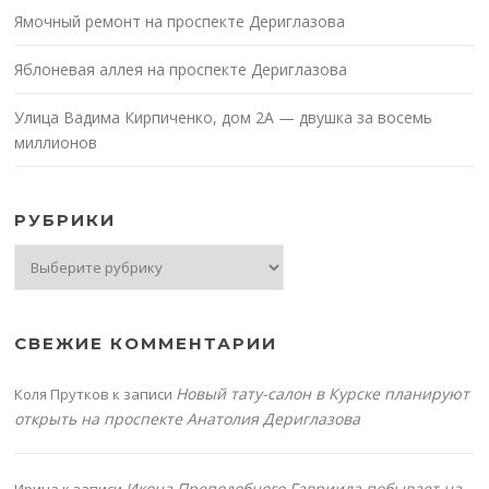
Ямочный ремонт на проспекте Дериглазова
Яблоневая аллея на проспекте Дериглазова
Улица Вадима Кирпиченко, дом 2А — двушка за восемь
миллионов
РУБРИКИ
Рубрики
СВЕЖИЕ КОММЕНТАРИИ
Новый тату-салон в Курске планируют
Коля Прутков
к записи
открыть на проспекте Анатолия Дериглазова
Икона Преподобного Гавриила побывает на
Ирина
к записи