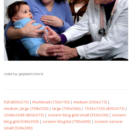
советы дерматолога
full (800x573)
|
thumbnail (150x150)
|
medium (300x215)
|
medium_large (768x550)
|
large (790x566)
|
1536x1536 (800x573)
|
2048x2048 (800x573)
|
screenr-blog-grid-small (350x200)
|
screenr-
blog-grid (540x300)
|
screenr-blog-list (790x400)
|
screenr-service-
small (538x280)