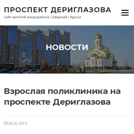
Перейти
ПРОСПЕКТ ДЕРИГЛАЗОВА
к
Меню
содержанию
Сайт жителей микрорайона Северный г.Курска
НОВОСТИ
Взрослая поликлиника на
проспекте Дериглазова
28.02.2019