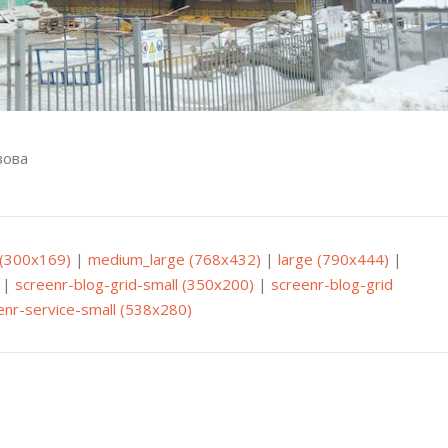
зова
(300x169)
|
medium_large (768x432)
|
large (790x444)
|
|
screenr-blog-grid-small (350x200)
|
screenr-blog-grid
enr-service-small (538x280)