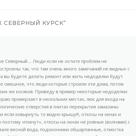
 СЕВЕРНЫЙ КУРСК
”
лке Северный…. Люди если не хотите проблем не
построены так, что там очень много замечаний не видных с
гда вы будете делать ремонт или жить недоделки будут
мое смешное, что люди которые строили эти дома, потом
оих же косяков. Приведу в пример некоторые недоделки:
краю промерзает в нескольких местах, люк для входа на
ологические отверстия в плитах перекрытия замазаны
если ковырнуть то видно крышу!!!, откосы на окнах и
поэтому «плачут», откосы на окнах не ровные (волнами) с
двале весной вода, подоконники обшарпанные, отмостка