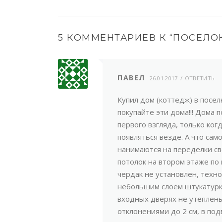
5 КОММЕНТАРИЕВ К “
ПОСЕЛОК
ПАВЕЛ
26.01.2017
ОТВЕТИТЬ
Купил дом (коттедж) в посе
покупайте эти дома!!! Дома 
первого взгляда, только ко
появляться везде. А что са
нанимаются на переделки св
потолок на втором этаже по 
чердак не установлен, техн
небольшим слоем штукатурки 
входных дверях не утеплены 
отклонениями до 2 см, в по