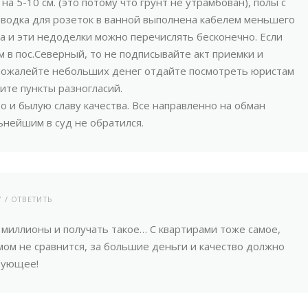
на 5-10 см. (это потому что грунт не утрамбован), полы с
роводка для розеток в ванной выполнена кабелем меньшего
а и эти недоделки можно перечислять бесконечно. Если
м в пос.Северный, то не подписывайте акт приемки и
 пожалейте небольших денег отдайте посмотреть юристам
ите пункты разногласий.
о и былую славу качества. Все направленно на обман
ьнейшим в суд не обратился.
7
ОТВЕТИТЬ
 миллионы и получать такое… С квартирами тоже самое,
мом не сравнится, за большие деньги и качество должно
вующее!