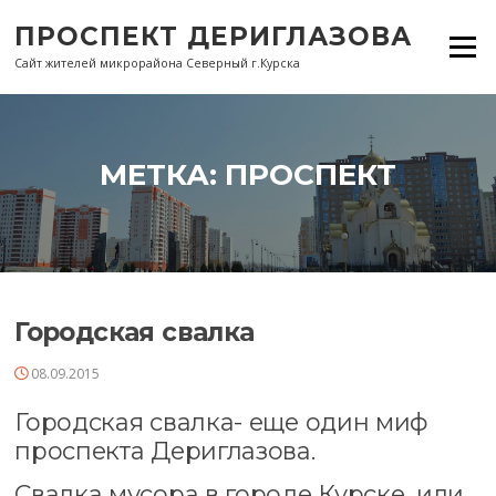
Перейти
ПРОСПЕКТ ДЕРИГЛАЗОВА
к
Меню
содержанию
Сайт жителей микрорайона Северный г.Курска
МЕТКА:
ПРОСПЕКТ
Городская свалка
08.09.2015
Городская свалка- еще один миф
проспекта Дериглазова.
Свалка мусора в городе Курске, или