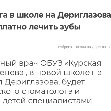
га в школе на Дериглазов
платно лечить зубы
Рубрика:
Школа на Дериглазо
вный врач ОБУЗ «Курская
енева , в новой школе на
 Дериглазова, будет
ского стоматолога и
 детей специалистами